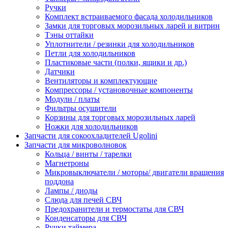
Ручки
Комплект встраиваемого фасада холодильников
Замки для торговых морозильных ларей и витрин
Тэны оттайки
Уплотнители / резинки для холодильников
Петли для холодильников
Пластиковые части (полки, ящики и др.)
Датчики
Вентиляторы и комплектующие
Компрессоры / установочные компоненты
Модули / платы
Фильтры осушители
Корзины для торговых морозильных ларей
Ножки для холодильников
Запчасти для сокоохладителей Ugolini
Запчасти для микроволновок
Кольца / винты / тарелки
Магнетроны
Микровыключатели / моторы/ двигатели вращения
поддона
Лампы / диоды
Слюда для печей СВЧ
Предохранители и термостаты для СВЧ
Конденсаторы для СВЧ
Ручки таймера