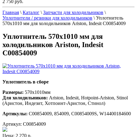
2 750 руб.
Главная
\
Каталог
\
Запчасти для холодильников
\
Уплотнители / резинки для холодильников
\
Уплотнитель
570х1010 мм для холодильников Ariston, Indesit С00854009
Уплотнитель 570х1010 мм для
холодильников Ariston, Indesit
С00854009
Уплотнитель в сборе
Размеры:
570x1010мм
Для холодильников:
Ariston, Indesit, Hotpoint-Ariston, Stinol
(Аристон, Индезит, Хотпоинт-Аристон, Стинол)
Артикулы:
C00854009
, 854009,
C00854009S,
W14400184600
Артикул: C00854009
Цена:
2 270 р.