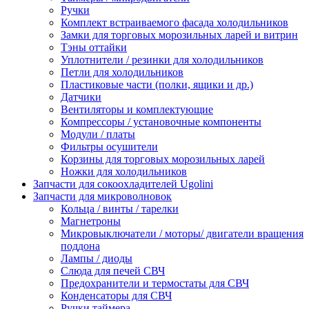
Ручки
Комплект встраиваемого фасада холодильников
Замки для торговых морозильных ларей и витрин
Тэны оттайки
Уплотнители / резинки для холодильников
Петли для холодильников
Пластиковые части (полки, ящики и др.)
Датчики
Вентиляторы и комплектующие
Компрессоры / установочные компоненты
Модули / платы
Фильтры осушители
Корзины для торговых морозильных ларей
Ножки для холодильников
Запчасти для сокоохладителей Ugolini
Запчасти для микроволновок
Кольца / винты / тарелки
Магнетроны
Микровыключатели / моторы/ двигатели вращения
поддона
Лампы / диоды
Слюда для печей СВЧ
Предохранители и термостаты для СВЧ
Конденсаторы для СВЧ
Ручки таймера