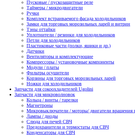
Пусковые / пускозащитные реле
Таймеры / микродвигатели
Ручки
Комплект встраиваемого фасада холодильников
Замки для торговых морозильных ларей и витрин
Тэны оттайки
Уплотнители / резинки для холодильников
Петли для холодильников
Пластиковые части (полки, ящики и др.)
Датчики
Вентиляторы и комплектующие
Компрессоры / установочные компоненты
Модули / платы
Фильтры осушители
Корзины для торговых морозильных ларей
Ножки для холодильников
Запчасти для сокоохладителей Ugolini
Запчасти для микроволновок
Кольца / винты / тарелки
Магнетроны
Микровыключатели / моторы/ двигатели вращения 
Лампы / диоды
Слюда для печей СВЧ
Предохранители и термостаты для СВЧ
Конденсаторы для СВЧ