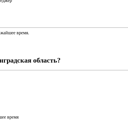
неджер
ижайшее время.
нградская область
?
шее время