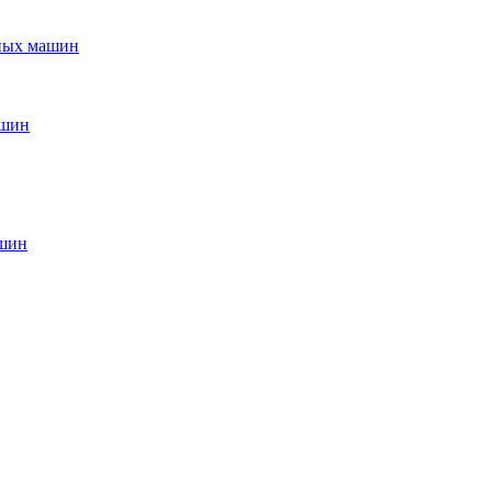
ьных машин
ашин
ашин