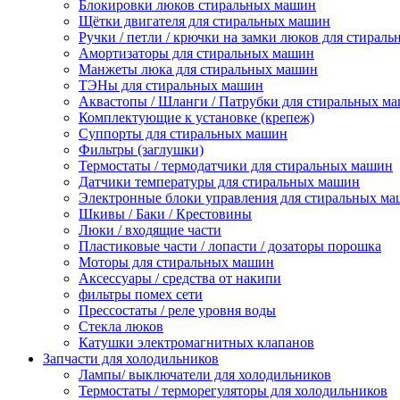
Блокировки люков стиральных машин
Щётки двигателя для стиральных машин
Ручки / петли / крючки на замки люков для стирал
Амортизаторы для стиральных машин
Манжеты люка для стиральных машин
ТЭНы для стиральных машин
Аквастопы / Шланги / Патрубки для стиральных м
Комплектующие к установке (крепеж)
Суппорты для стиральных машин
Фильтры (заглушки)
Термостаты / термодатчики для стиральных машин
Датчики температуры для стиральных машин
Электронные блоки управления для стиральных м
Шкивы / Баки / Крестовины
Люки / входящие части
Пластиковые части / лопасти / дозаторы порошка
Моторы для стиральных машин
Аксессуары / средства от накипи
фильтры помех сети
Прессостаты / реле уровня воды
Стекла люков
Катушки электромагнитных клапанов
Запчасти для холодильников
Лампы/ выключатели для холодильников
Термостаты / терморегуляторы для холодильников