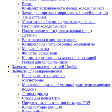
Ручки
Комплект встраиваемого фасада холодильников
Замки для торговых морозильных ларей и витрин
Тэны оттайки
Уплотнители / резинки для холодильников
Петли для холодильников
Пластиковые части (полки, ящики и др.)
Датчики
Вентиляторы и комплектующие
Компрессоры / установочные компоненты
Модули / платы
Фильтры осушители
Корзины для торговых морозильных ларей
Ножки для холодильников
Запчасти для сокоохладителей Ugolini
Запчасти для микроволновок
Кольца / винты / тарелки
Магнетроны
Микровыключатели / моторы/ двигатели вращения
поддона
Лампы / диоды
Слюда для печей СВЧ
Предохранители и термостаты для СВЧ
Конденсаторы для СВЧ
Ручки таймера