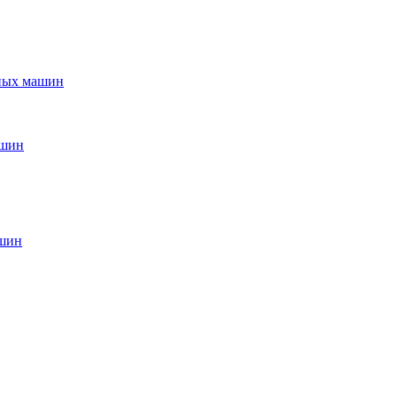
ьных машин
ашин
ашин