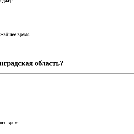
неджер
ижайшее время.
нградская область
?
шее время