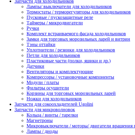
Запчасти для холодильников
Лампы/ выключатели для холодильников
Термостаты / терморегуляторы для холодильников
Пусковые / пускозащитные реле
Таймеры / микродвигатели
Ручки
Комплект встраиваемого фасада холодильников
Замки для торговых морозильных ларей и витрин
Тэны оттайки
Уплотнители / резинки для холодильников
Петли для холодильников
Пластиковые части (полки, ящики и др.)
Датчики
Вентиляторы и комплектующие
Компрессоры / установочные компоненты
Модули / платы
Фильтры осушители
Корзины для торговых морозильных ларей
Ножки для холодильников
Запчасти для сокоохладителей Ugolini
Запчасти для микроволновок
Кольца / винты / тарелки
Магнетроны
Микровыключатели / моторы/ двигатели вращения 
Лампы / диоды