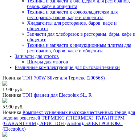
Техника и запчасти к блендерам для ресторанов,
баров, кафе и общепита
Техника и запчасти к сокоохладителям для
ресторанов, баров, кафе и общепита
Хладагенты для ресторанов, баров, кафе и
общепита
Запчасти для хлеборезок в рестораны, бары, кафе и
общепит
Техника и запчасти к индукционным плитам для
ресторанов, баров, кафе и общепита
Запчасти для утюгов
Шнуры для утюгов
Различные комплектующие для бытовой техники
Новинка
ТЭН 700W Silver для Термекс (20056S)
1 990 руб.
Новинка
ТЭН фланец для Electrolux SL, R
5 990 руб.
Новинка
Комплект усиленных высококачественных тэнов для
водонагревателей ТЕРМЕКС (THERMEX), ГАРАНТЕРМ
(GARANTERM), АРИСТОН (Ariston), ЭЛЕКТРОЛЮКС
(Electrolux)