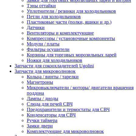
Замки для торговых морозильных ларей и витрин
Тэны оттайки
Уплотнители / резинки для холодильников
Петли для холодильников
Пластиковые части (полки, ящики и др.)
Датчики
Вентиляторы и комплектующие
Компрессоры / установочные компоненты
Модули / платы
Фильтры осушители
Корзины для торговых морозильных ларей
Ножки для холодильников
Запчасти для сокоохладителей Ugolini
Запчасти для микроволновок
Кольца / винты / тарелки
Магнетроны
Микровыключатели / моторы/ двигатели вращения
поддона
Лампы / диоды
Слюда для печей СВЧ
Предохранители и термостаты для СВЧ
Конденсаторы для СВЧ
Ручки таймера
Замки двери
Комплектующие для микроволновок