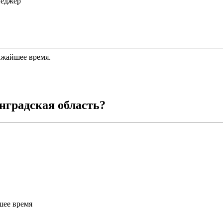
неджер
ижайшее время.
нградская область
?
шее время