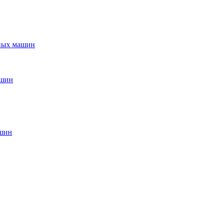
ьных машин
ашин
ашин