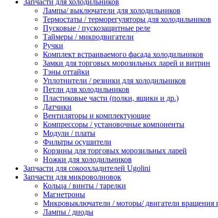
Запчасти для холодильников
Лампы/ выключатели для холодильников
Термостаты / терморегуляторы для холодильников
Пусковые / пускозащитные реле
Таймеры / микродвигатели
Ручки
Комплект встраиваемого фасада холодильников
Замки для торговых морозильных ларей и витрин
Тэны оттайки
Уплотнители / резинки для холодильников
Петли для холодильников
Пластиковые части (полки, ящики и др.)
Датчики
Вентиляторы и комплектующие
Компрессоры / установочные компоненты
Модули / платы
Фильтры осушители
Корзины для торговых морозильных ларей
Ножки для холодильников
Запчасти для сокоохладителей Ugolini
Запчасти для микроволновок
Кольца / винты / тарелки
Магнетроны
Микровыключатели / моторы/ двигатели вращения 
Лампы / диоды