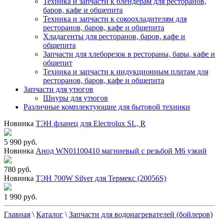
Техника и запчасти к блендерам для ресторанов,
баров, кафе и общепита
Техника и запчасти к сокоохладителям для
ресторанов, баров, кафе и общепита
Хладагенты для ресторанов, баров, кафе и
общепита
Запчасти для хлеборезок в рестораны, бары, кафе и
общепит
Техника и запчасти к индукционным плитам для
ресторанов, баров, кафе и общепита
Запчасти для утюгов
Шнуры для утюгов
Различные комплектующие для бытовой техники
Новинка
ТЭН фланец для Electrolux SL, R
5 990 руб.
Новинка
Анод WN01100410 магниевый с резьбой М6 узкий
780 руб.
Новинка
ТЭН 700W Silver для Термекс (20056S)
1 990 руб.
Главная
\
Каталог
\
Запчасти для водонагревателей (бойлеров)