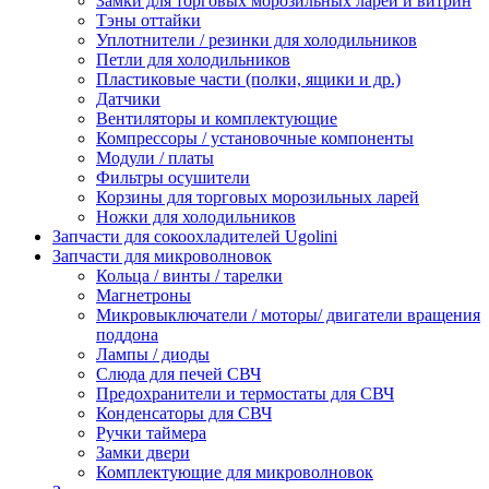
Замки для торговых морозильных ларей и витрин
Тэны оттайки
Уплотнители / резинки для холодильников
Петли для холодильников
Пластиковые части (полки, ящики и др.)
Датчики
Вентиляторы и комплектующие
Компрессоры / установочные компоненты
Модули / платы
Фильтры осушители
Корзины для торговых морозильных ларей
Ножки для холодильников
Запчасти для сокоохладителей Ugolini
Запчасти для микроволновок
Кольца / винты / тарелки
Магнетроны
Микровыключатели / моторы/ двигатели вращения
поддона
Лампы / диоды
Слюда для печей СВЧ
Предохранители и термостаты для СВЧ
Конденсаторы для СВЧ
Ручки таймера
Замки двери
Комплектующие для микроволновок