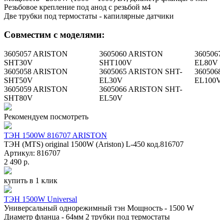
Резьбовое крепление под анод с резьбой м4
Две трубки под термостаты - капилярные датчики
Совместим с моделями:
3605057 ARISTON
3605060 ARISTON
360506
SHT30V
SHT100V
EL80V
3605058 ARISTON
3605065 ARISTON SHT-
360506
SHT50V
EL30V
EL100
3605059 ARISTON
3605066 ARISTON SHT-
SHT80V
EL50V
Рекомендуем посмотреть
ТЭН 1500W 816707 ARISTON
ТЭН (MTS) original 1500W (Ariston) L-450 код.816707
Артикул: 816707
2 490 р.
купить в 1 клик
ТЭН 1500W Universal
Универсальный однорежимный тэн Мощность - 1500 W
Диаметр фланца - 64мм 2 трубки под термостаты