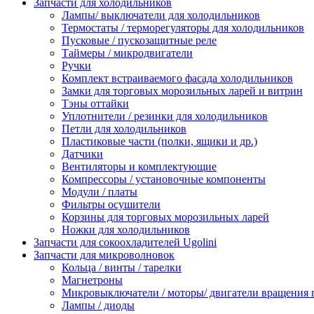
Запчасти для холодильников
Лампы/ выключатели для холодильников
Термостаты / терморегуляторы для холодильников
Пусковые / пускозащитные реле
Таймеры / микродвигатели
Ручки
Комплект встраиваемого фасада холодильников
Замки для торговых морозильных ларей и витрин
Тэны оттайки
Уплотнители / резинки для холодильников
Петли для холодильников
Пластиковые части (полки, ящики и др.)
Датчики
Вентиляторы и комплектующие
Компрессоры / установочные компоненты
Модули / платы
Фильтры осушители
Корзины для торговых морозильных ларей
Ножки для холодильников
Запчасти для сокоохладителей Ugolini
Запчасти для микроволновок
Кольца / винты / тарелки
Магнетроны
Микровыключатели / моторы/ двигатели вращения 
Лампы / диоды