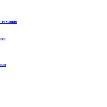
ьных машин
ашин
ашин