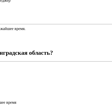
неджер
ижайшее время.
нградская область
?
шее время