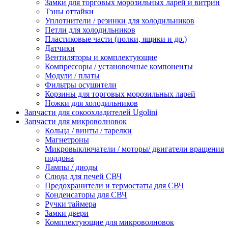
Замки для торговых морозильных ларей и витрин
Тэны оттайки
Уплотнители / резинки для холодильников
Петли для холодильников
Пластиковые части (полки, ящики и др.)
Датчики
Вентиляторы и комплектующие
Компрессоры / установочные компоненты
Модули / платы
Фильтры осушители
Корзины для торговых морозильных ларей
Ножки для холодильников
Запчасти для сокоохладителей Ugolini
Запчасти для микроволновок
Кольца / винты / тарелки
Магнетроны
Микровыключатели / моторы/ двигатели вращения
поддона
Лампы / диоды
Слюда для печей СВЧ
Предохранители и термостаты для СВЧ
Конденсаторы для СВЧ
Ручки таймера
Замки двери
Комплектующие для микроволновок