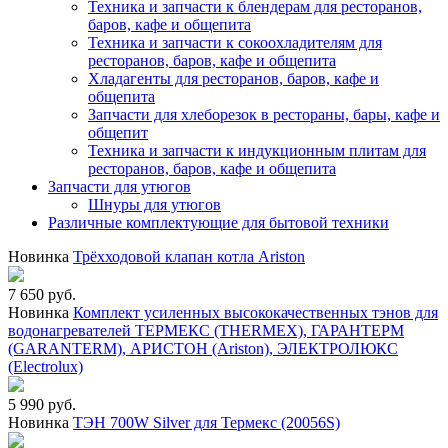
Техника и запчасти к блендерам для ресторанов,
баров, кафе и общепита
Техника и запчасти к сокоохладителям для
ресторанов, баров, кафе и общепита
Хладагенты для ресторанов, баров, кафе и
общепита
Запчасти для хлеборезок в рестораны, бары, кафе и
общепит
Техника и запчасти к индукционным плитам для
ресторанов, баров, кафе и общепита
Запчасти для утюгов
Шнуры для утюгов
Различные комплектующие для бытовой техники
Новинка
Трёхходовой клапан котла Ariston
7 650 руб.
Новинка
Комплект усиленных высококачественных тэнов для
водонагревателей ТЕРМЕКС (THERMEX), ГАРАНТЕРМ
(GARANTERM), АРИСТОН (Ariston), ЭЛЕКТРОЛЮКС
(Electrolux)
5 990 руб.
Новинка
ТЭН 700W Silver для Термекс (20056S)