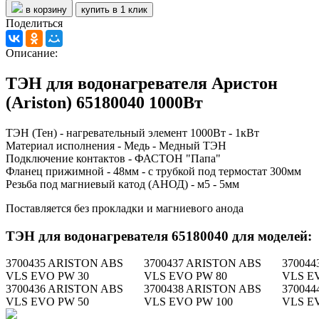
в корзину
купить в 1 клик
Поделиться
Описание:
ТЭН для водонагревателя Аристон
(Ariston) 65180040 1000Вт
ТЭН (Тен) - нагревательный элемент 1000Вт - 1кВт
Материал исполнения - Медь - Медный ТЭН
Подключение контактов - ФАСТОН "Папа"
Фланец прижимной - 48мм - с трубкой под термостат 300мм
Резьба под магниевый катод (АНОД) - м5 - 5мм
Поставляется без прокладки и магниевого анода
ТЭН для водонагревателя 65180040 для моделей:
3700435 ARISTON ABS
3700437 ARISTON ABS
37004
VLS EVO PW 30
VLS EVO PW 80
VLS E
3700436 ARISTON ABS
3700438 ARISTON ABS
37004
VLS EVO PW 50
VLS EVO PW 100
VLS E