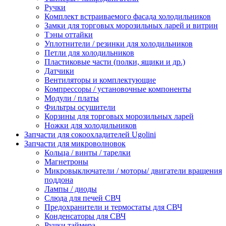
Ручки
Комплект встраиваемого фасада холодильников
Замки для торговых морозильных ларей и витрин
Тэны оттайки
Уплотнители / резинки для холодильников
Петли для холодильников
Пластиковые части (полки, ящики и др.)
Датчики
Вентиляторы и комплектующие
Компрессоры / установочные компоненты
Модули / платы
Фильтры осушители
Корзины для торговых морозильных ларей
Ножки для холодильников
Запчасти для сокоохладителей Ugolini
Запчасти для микроволновок
Кольца / винты / тарелки
Магнетроны
Микровыключатели / моторы/ двигатели вращения
поддона
Лампы / диоды
Слюда для печей СВЧ
Предохранители и термостаты для СВЧ
Конденсаторы для СВЧ
Ручки таймера