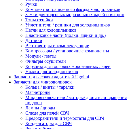
Ручки
Комплект встраиваемого фасада холодильников
Замки для торговых морозильных ларей и витрин
Тэны оттайки
Уплотнители / резинки для холодильников
Петли для холодильников
Пластиковые части (полки, ящики и др.)
Датчики
Вентиляторы и комплектующие
Компрессоры / установочные компоненты
Модули / платы
Фильтры осушители
Корзины для торговых морозильных ларей
Ножки для холодильников
Запчасти для сокоохладителей Ugolini
Запчасти для микроволновок
Кольца / винты / тарелки
Магнетроны
Микровыключатели / моторы/ двигатели вращения
поддона
Лампы / диоды
Слюда для печей СВЧ
Предохранители и термостаты для СВЧ
Конденсаторы для СВЧ
Ручки таймера