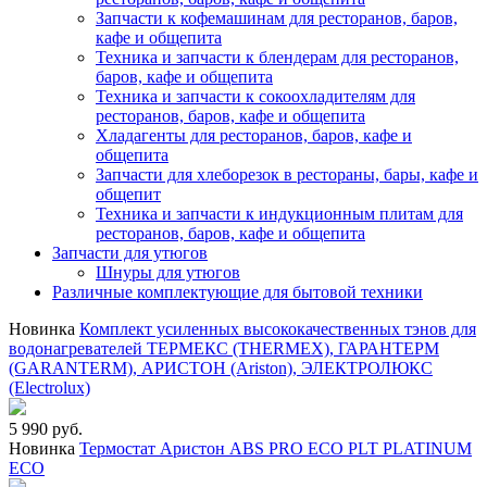
Запчасти к кофемашинам для ресторанов, баров,
кафе и общепита
Техника и запчасти к блендерам для ресторанов,
баров, кафе и общепита
Техника и запчасти к сокоохладителям для
ресторанов, баров, кафе и общепита
Хладагенты для ресторанов, баров, кафе и
общепита
Запчасти для хлеборезок в рестораны, бары, кафе и
общепит
Техника и запчасти к индукционным плитам для
ресторанов, баров, кафе и общепита
Запчасти для утюгов
Шнуры для утюгов
Различные комплектующие для бытовой техники
Новинка
Комплект усиленных высококачественных тэнов для
водонагревателей ТЕРМЕКС (THERMEX), ГАРАНТЕРМ
(GARANTERM), АРИСТОН (Ariston), ЭЛЕКТРОЛЮКС
(Electrolux)
5 990 руб.
Новинка
Термостат Аристон ABS PRO ECO PLT PLATINUM
ECO