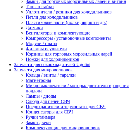
Замки для торговых морозильных ларей и витрин
Тэны оттайки
Уплотнители / резинки для холодильников
Петли для холодильников
Пластиковые части (полки, ящики и др.)
Датчики
Вентиляторы и комплектующие
Компрессоры / установочные компоненты
Модули / платы
Фильтры осушители
Корзины для торговых морозильных ларей
Ножки для холодильников
Запчасти для сокоохладителей Ugolini
Запчасти для микроволновок
Кольца / винты / тарелки
Магнетроны
Микровыключатели / моторы/ двигатели вращения
поддона
Лампы / диоды
Слюда для печей СВЧ
Предохранители и термостаты для СВЧ
Конденсаторы для СВЧ
Ручки таймера
Замки двери
Комплектующие для микроволновок