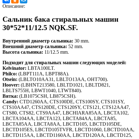
Описание:
Сальник бака стиральных машин
30*52*11/12.5 NQK.SF.
Внутренний диаметр сальника:
30 mm.
Внешний диаметр сальника:
52 mm.
Высота сальника:
11/12.5 mm.
Подходит для стиральных машин следующих моделей:
Kelvinator:
LBTA100LT.
Philco:
(LBPT111A, LBPT88A).
Otsein:
(LBLTO10AA31, LBLTO13AA, OHT700).
Hoover:
(LBHNT213580, LBLTD1021, LBLTD821,
LBLTS755H, LBWT1040, LTWT840).
Вятка:
(LB1075CSH, LB875CSH).
Candy:
CTD1260AА, CTS100DE, CTS100SY, CTS101SY,
CTS10AA47, CTS120DE, CTS120SY, CTS121, CTS12AA47,
CTS80, CTS82, CTS9AA47, LBCHIARA85AA, LBCTA102,
LBCTA104AA, LBCTA123, LBCTA84AA, LBCTA85,
LBCTA85AA, LBCTA8AA, LBCTD105, LBCTD105DE,
LBCTD105ES, LBCTD105TVFR, LBCTD1060, LBCTD10AА,
LBCTD115AA, LBCTD1160AA, LBCTD120AA, LBCTD125,