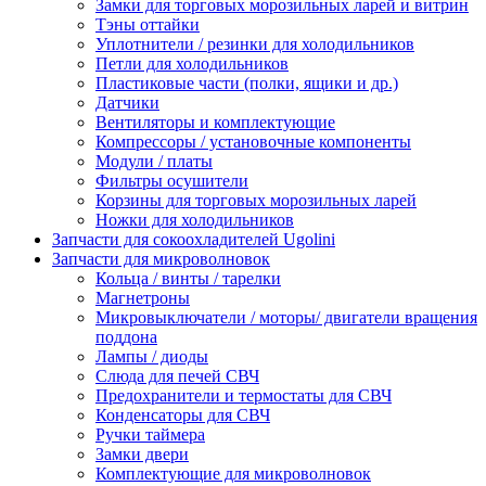
Замки для торговых морозильных ларей и витрин
Тэны оттайки
Уплотнители / резинки для холодильников
Петли для холодильников
Пластиковые части (полки, ящики и др.)
Датчики
Вентиляторы и комплектующие
Компрессоры / установочные компоненты
Модули / платы
Фильтры осушители
Корзины для торговых морозильных ларей
Ножки для холодильников
Запчасти для сокоохладителей Ugolini
Запчасти для микроволновок
Кольца / винты / тарелки
Магнетроны
Микровыключатели / моторы/ двигатели вращения
поддона
Лампы / диоды
Слюда для печей СВЧ
Предохранители и термостаты для СВЧ
Конденсаторы для СВЧ
Ручки таймера
Замки двери
Комплектующие для микроволновок