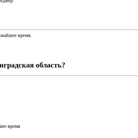
неджер
ижайшее время.
нградская область
?
шее время