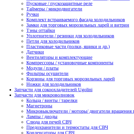
Пусковые / пускозащитные реле
Таймеры / микродвигатели
Ручки
Комплект встраиваемого фасада холодильников
Замки для торговых морозильных ларей и витрин
Тэны оттайки
Уплотнители / резинки для холодильников
Петли для холодильников
Пластиковые части (полки, ящики и др.)
Датчики
Вентиляторы и комплектующие
Компрессоры / установочные компоненты
Модули / платы
Фильтры осушители
Корзины для торговых морозильных ларей
Ножки для холодильников
Запчасти для сокоохладителей Ugolini
Запчасти для микроволновок
Кольца / винты / тарелки
Магнетроны
Микровыключатели / моторы/ двигатели вращения 
Лампы / диоды
Слюда для печей СВЧ
Предохранители и термостаты для СВЧ
Конденсаторы для СВЧ