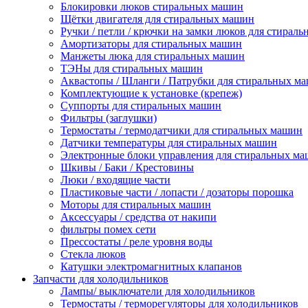
Блокировки люков стиральных машин
Щётки двигателя для стиральных машин
Ручки / петли / крючки на замки люков для стирал
Амортизаторы для стиральных машин
Манжеты люка для стиральных машин
ТЭНы для стиральных машин
Аквастопы / Шланги / Патрубки для стиральных м
Комплектующие к установке (крепеж)
Суппорты для стиральных машин
Фильтры (заглушки)
Термостаты / термодатчики для стиральных машин
Датчики температуры для стиральных машин
Электронные блоки управления для стиральных м
Шкивы / Баки / Крестовины
Люки / входящие части
Пластиковые части / лопасти / дозаторы порошка
Моторы для стиральных машин
Аксессуары / средства от накипи
фильтры помех сети
Прессостаты / реле уровня воды
Стекла люков
Катушки электромагнитных клапанов
Запчасти для холодильников
Лампы/ выключатели для холодильников
Термостаты / терморегуляторы для холодильников