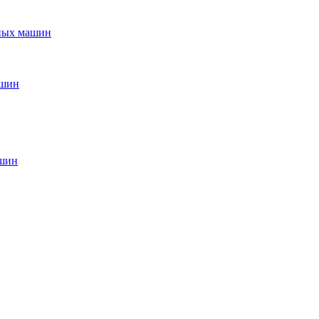
ьных машин
ашин
ашин