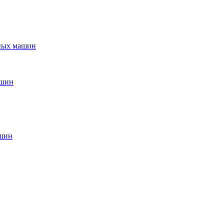
ьных машин
ашин
ашин