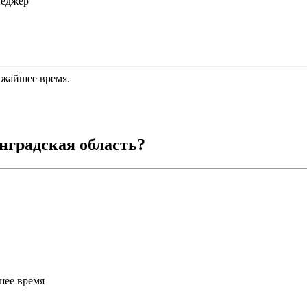
неджер
ижайшее время.
нградская область
?
шее время