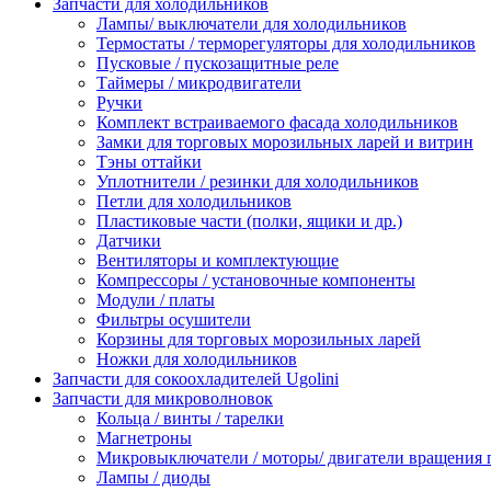
Запчасти для холодильников
Лампы/ выключатели для холодильников
Термостаты / терморегуляторы для холодильников
Пусковые / пускозащитные реле
Таймеры / микродвигатели
Ручки
Комплект встраиваемого фасада холодильников
Замки для торговых морозильных ларей и витрин
Тэны оттайки
Уплотнители / резинки для холодильников
Петли для холодильников
Пластиковые части (полки, ящики и др.)
Датчики
Вентиляторы и комплектующие
Компрессоры / установочные компоненты
Модули / платы
Фильтры осушители
Корзины для торговых морозильных ларей
Ножки для холодильников
Запчасти для сокоохладителей Ugolini
Запчасти для микроволновок
Кольца / винты / тарелки
Магнетроны
Микровыключатели / моторы/ двигатели вращения 
Лампы / диоды