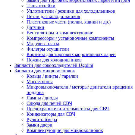
Замки для торговых морозильных ларей и витрин
Тэны оттайки
Уплотнители / резинки для холодильников
Петли для холодильников
Пластиковые части (полки, ящики и др.)
Датчики
Вентиляторы и комплектующие
Компрессоры / установочные компоненты
Модули / платы
Фильтры осушители
Корзины для торговых морозильных ларей
Ножки для холодильников
Запчасти для сокоохладителей Ugolini
Запчасти для микроволновок
Кольца / винты / тарелки
Магнетроны
Микровыключатели / моторы/ двигатели вращения
поддона
Лампы / диоды
Слюда для печей СВЧ
Предохранители и термостаты для СВЧ
Конденсаторы для СВЧ
Ручки таймера
Замки двери
Комплектующие для микроволновок