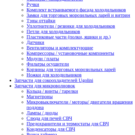
Ручки
Комплект встраиваемого фасада холодильников
Замки для торговых морозильных ларей и витрин
Тэны оттайки
Уплотнители / резинки для холодильников
Петли для холодильников
Пластиковые части (полки, ящики и др.)
Датчики
Вентиляторы и комплектующие
Компрессоры / установочные компоненты
Модули / платы
Фильтры осушители
Корзины для торговых морозильных ларей
Ножки для холодильников
Запчасти для сокоохладителей Ugolini
Запчасти для микроволновок
Кольца / винты / тарелки
Магнетроны
Микровыключатели / моторы/ двигатели вращения
поддона
Лампы / диоды
Слюда для печей СВЧ
Предохранители и термостаты для СВЧ
Конденсаторы для СВЧ
Ручки таймера