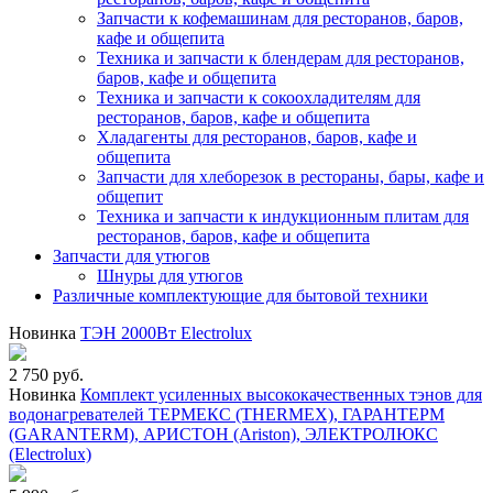
Запчасти к кофемашинам для ресторанов, баров,
кафе и общепита
Техника и запчасти к блендерам для ресторанов,
баров, кафе и общепита
Техника и запчасти к сокоохладителям для
ресторанов, баров, кафе и общепита
Хладагенты для ресторанов, баров, кафе и
общепита
Запчасти для хлеборезок в рестораны, бары, кафе и
общепит
Техника и запчасти к индукционным плитам для
ресторанов, баров, кафе и общепита
Запчасти для утюгов
Шнуры для утюгов
Различные комплектующие для бытовой техники
Новинка
ТЭН 2000Вт Electrolux
2 750 руб.
Новинка
Комплект усиленных высококачественных тэнов для
водонагревателей ТЕРМЕКС (THERMEX), ГАРАНТЕРМ
(GARANTERM), АРИСТОН (Ariston), ЭЛЕКТРОЛЮКС
(Electrolux)