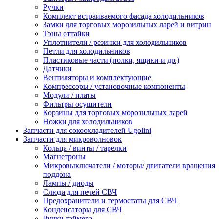
Ручки
Комплект встраиваемого фасада холодильников
Замки для торговых морозильных ларей и витрин
Тэны оттайки
Уплотнители / резинки для холодильников
Петли для холодильников
Пластиковые части (полки, ящики и др.)
Датчики
Вентиляторы и комплектующие
Компрессоры / установочные компоненты
Модули / платы
Фильтры осушители
Корзины для торговых морозильных ларей
Ножки для холодильников
Запчасти для сокоохладителей Ugolini
Запчасти для микроволновок
Кольца / винты / тарелки
Магнетроны
Микровыключатели / моторы/ двигатели вращения
поддона
Лампы / диоды
Слюда для печей СВЧ
Предохранители и термостаты для СВЧ
Конденсаторы для СВЧ
Ручки таймера