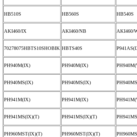
HB510S
HB560S
HB540S
AKI460/IX
AKI460/NB
AKI460/
70278075HBTS10SHOBIK
HBTS40S
P941AS(I
PH940M(IX)
PH940M(IX)
PH940M
PH940MS(IX)
PH940MS(IX)
PH940MS
PH941M(IX)
PH941M(IX)
PH941M
PH941MS(IX)(T)
PH941MS(IX)(T)
PH941MS
PH960MST(IX)(T)
PH960MST(IX)(T)
PH960M