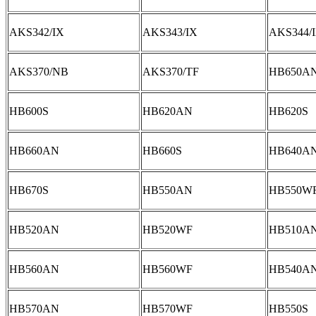
AKS342/IX
AKS343/IX
AKS344/
AKS370/NB
AKS370/TF
HB650A
HB600S
HB620AN
HB620S
HB660AN
HB660S
HB640A
HB670S
HB550AN
HB550W
HB520AN
HB520WF
HB510A
HB560AN
HB560WF
HB540A
HB570AN
HB570WF
HB550S