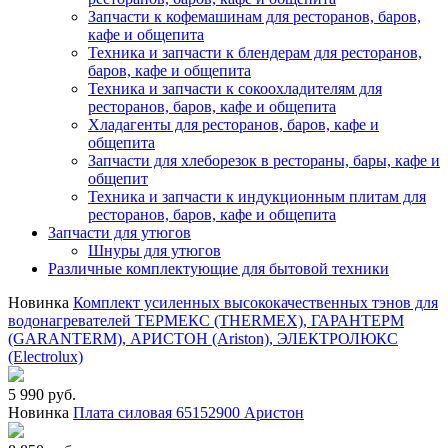
Запчасти к кофемашинам для ресторанов, баров,
кафе и общепита
Техника и запчасти к блендерам для ресторанов,
баров, кафе и общепита
Техника и запчасти к сокоохладителям для
ресторанов, баров, кафе и общепита
Хладагенты для ресторанов, баров, кафе и
общепита
Запчасти для хлеборезок в рестораны, бары, кафе и
общепит
Техника и запчасти к индукционным плитам для
ресторанов, баров, кафе и общепита
Запчасти для утюгов
Шнуры для утюгов
Различные комплектующие для бытовой техники
Новинка
Комплект усиленных высококачественных тэнов для
водонагревателей ТЕРМЕКС (THERMEX), ГАРАНТЕРМ
(GARANTERM), АРИСТОН (Ariston), ЭЛЕКТРОЛЮКС
(Electrolux)
5 990 руб.
Новинка
Плата силовая 65152900 Аристон