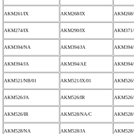
AKM261/IX
AKM268/IX
AKM268
AKM274/IX
AKM290/IX
AKM371/
AKM394/NA
AKM394/JA
AKM394/
AKM394/JA
AKM394/AE
AKM394/
AKM521/NB/01
AKM521/IX/01
AKM526
AKM526/JA
AKM526/IR
AKM526/
AKM526/IR
AKM528/NA/C
AKM528
AKM528/NA
AKM528/JA
AKM528