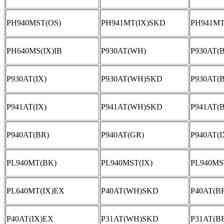
PH940MST(OS)
PH941MT(IX)SKD
PH941M
PH640MS(IX)IB
P930AT(WH)
P930AT(
P930AT(IX)
P930AT(WH)SKD
P930AT(
P941AT(IX)
P941AT(WH)SKD
P941AT(
P940AT(BR)
P940AT(GR)
P940AT(I
PL940MT(BK)
PL940MST(IX)
PL940MS
PL640MT(IX)EX
P40AT(WH)SKD
P40AT(B
P40AT(IX)EX
P31AT(WH)SKD
P31AT(B