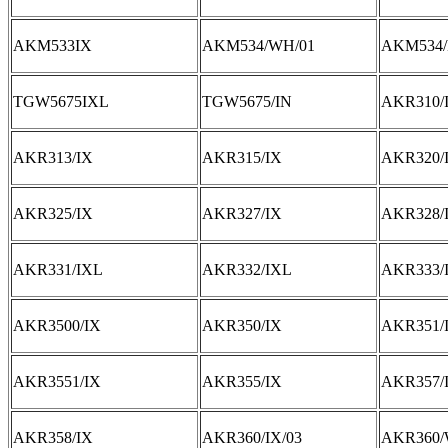
AKM533IX
AKM534/WH/01
AKM534/
TGW5675IXL
TGW5675/IN
AKR310/
AKR313/IX
AKR315/IX
AKR320/
AKR325/IX
AKR327/IX
AKR328/
AKR331/IXL
AKR332/IXL
AKR333/
AKR3500/IX
AKR350/IX
AKR351/
AKR3551/IX
AKR355/IX
AKR357/
AKR358/IX
AKR360/IX/03
AKR360