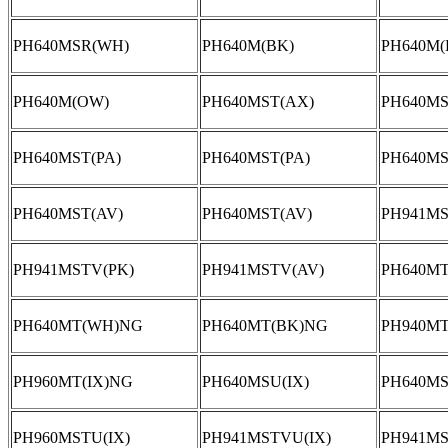
PH640MSR(WH)
PH640M(BK)
PH640M(
PH640M(OW)
PH640MST(AX)
PH640MS
PH640MST(PA)
PH640MST(PA)
PH640MS
PH640MST(AV)
PH640MST(AV)
PH941MS
PH941MSTV(PK)
PH941MSTV(AV)
PH640MT
PH640MT(WH)NG
PH640MT(BK)NG
PH940MT
PH960MT(IX)NG
PH640MSU(IX)
PH640MS
PH960MSTU(IX)
PH941MSTVU(IX)
PH941MS