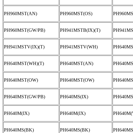
PH960MST(AN)
PH960MST(OS)
PH960MS
PH960MST(GW/PB)
PH941MSTB(IX)(T)
PH941MS
PH941MSTV(IX)(T)
PH941MSTV(WH)
PH640MST
PH640MST(WH)(T)
PH640MST(AN)
PH640MS
PH640MST(OW)
PH640MST(OW)
PH640MS
PH640MST(GW/PB)
PH640MS(IX)
PH640MS
PH640M(IX)
PH640M(IX)
PH640M
PH640MS(BK)
PH640MS(BK)
PH640MS