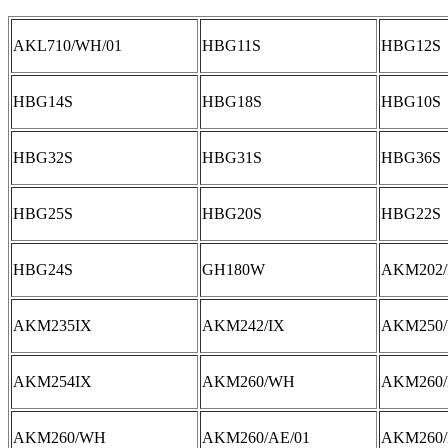
AKL710/WH/01
HBG11S
HBG12S
HBG14S
HBG18S
HBG10S
HBG32S
HBG31S
HBG36S
HBG25S
HBG20S
HBG22S
HBG24S
GH180W
AKM202/
AKM235IX
AKM242/IX
AKM250
AKM254IX
AKM260/WH
AKM260
AKM260/WH
AKM260/AE/01
AKM260/