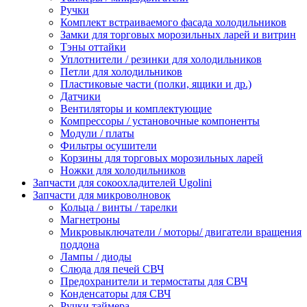
Ручки
Комплект встраиваемого фасада холодильников
Замки для торговых морозильных ларей и витрин
Тэны оттайки
Уплотнители / резинки для холодильников
Петли для холодильников
Пластиковые части (полки, ящики и др.)
Датчики
Вентиляторы и комплектующие
Компрессоры / установочные компоненты
Модули / платы
Фильтры осушители
Корзины для торговых морозильных ларей
Ножки для холодильников
Запчасти для сокоохладителей Ugolini
Запчасти для микроволновок
Кольца / винты / тарелки
Магнетроны
Микровыключатели / моторы/ двигатели вращения
поддона
Лампы / диоды
Слюда для печей СВЧ
Предохранители и термостаты для СВЧ
Конденсаторы для СВЧ
Ручки таймера