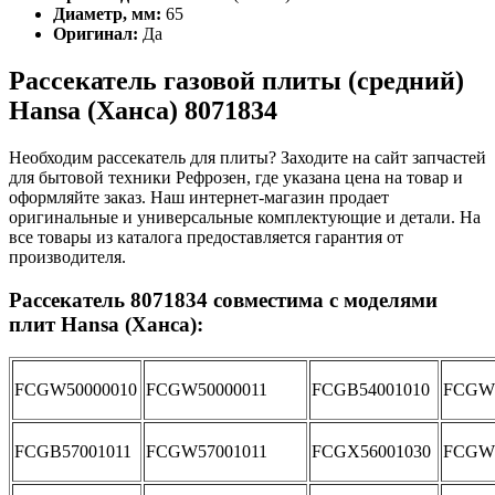
Диаметр, мм:
65
О
ригинал:
Да
Рассекатель газовой плиты (средний)
Hansa (Ханса) 8071834
Необходим рассекатель для плиты? Заходите на сайт запчастей
для бытовой техники Рефрозен, где указана цена на товар и
оформляйте заказ. Наш интернет-магазин продает
оригинальные и универсальные комплектующие и детали. На
все товары из каталога предоставляется гарантия от
производителя.
Рассекатель 8071834 совместима с моделями
плит Hansa (Ханса):
FCGW50000010
FCGW50000011
FCGB54001010
FCGW5
FCGB57001011
FCGW57001011
FCGX56001030
FCGW5