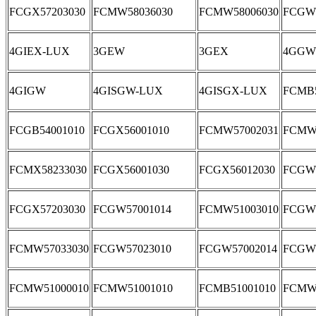
FCGX57203030
FCMW58036030
FCMW58006030
FCGW5
4GIEX-LUX
3GEW
3GEX
4GGW
4GIGW
4GISGW-LUX
4GISGX-LUX
FCMB5
FCGB54001010
FCGX56001010
FCMW57002031
FCMW
FCMX58233030
FCGX56001030
FCGX56012030
FCGW5
FCGX57203030
FCGW57001014
FCMW51003010
FCGW5
FCMW57033030
FCGW57023010
FCGW57002014
FCGW5
FCMW51000010
FCMW51001010
FCMB51001010
FCMW