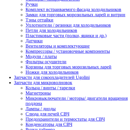
Ручки
Комплект встраиваемого фасада холодильников
Замки для торговых морозильных ларей и витрин
Тэны оттайки
Уплотнители / резинки для холодильников
Петли для холодильников
Пластиковые части (полки, ящики и др.)
Датчики
Вентиляторы и комплектующие
Компрессоры / установочные компоненты
Модули / платы
Фильтры осушители
Корзины для торговых морозильных ларей
Ножки для холодильников
Запчасти для сокоохладителей Ugolini
Запчасти для микроволновок
Кольца / винты / тарелки
Магнетроны
Микровыключатели / моторы/ двигатели вращения
поддона
Лампы / диоды
Слюда для печей СВЧ
Предохранители и термостаты для СВЧ
Конденсаторы для СВЧ
Ручки таймера