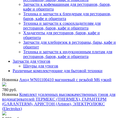
Запчасти к кофемашинам для ресторанов, баров,
кафе и общепита
Техника и запчасти к блендерам для ресторанов,
баров, кафе и общепита
Техника и запчасти к сокоохладителям для
ресторанов, баров, кафе и общепита
Хладагенты для ресторанов, баров, кафе и
общепита
Запчасти для хлеборезок в рестораны, бары, кафе и
общепит
Техника и запчасти к индукционным плитам для
ресторанов, баров, кафе и общепита
Запчасти для утюгов
Шнуры для утюгов
Различные комплектующие для бытовой техники
Новинка
Анод WN01100410 магниевый с резьбой М6 узкий
780 руб.
Новинка
Комплект усиленных высококачественных тэнов для
водонагревателей ТЕРМЕКС (THERMEX), ГАРАНТЕРМ
(GARANTERM), АРИСТОН (Ariston), ЭЛЕКТРОЛЮКС
(Electrolux)