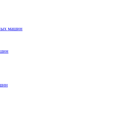
ьных машин
ашин
ашин