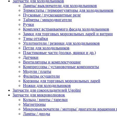
Запчасти для холодильников
Лампы/ выключатели для холодильников
Термостаты / терморегуляторы для холодильников
Пусковые / пускозащитные реле
Таймеры / микродвигатели
Ручки
Комплект встраиваемого фасада холодильников
Замки для торговых морозильных ларей и витрин
Тэны оттайки
Уплотнители / резинки для холодильников
Петли для холодильников
Пластиковые части (полки, ящики и др.)
Датчики
Вентиляторы и комплектующие
Компрессоры / установочные компоненты
Модули / платы
Фильтры осушители
Корзины для торговых морозильных ларей
Ножки для холодильников
Запчасти для сокоохладителей Ugolini
Запчасти для микроволновок
Кольца / винты / тарелки
Магнетроны
Микровыключатели / моторы/ двигатели вращения 
Лампы / диоды