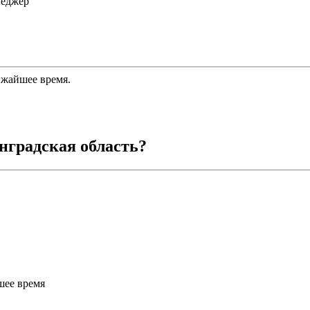
неджер
ижайшее время.
нградская область
?
шее время