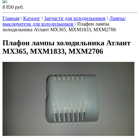
8 850 руб.
Главная
\
Каталог
\
Запчасти для холодильников
\
Лампы/
выключатели для холодильников
\
Плафон лампы
холодильника Атлант МХ365, МХМ1833, МХМ2706
Плафон лампы холодильника Атлант
МХ365, МХМ1833, МХМ2706