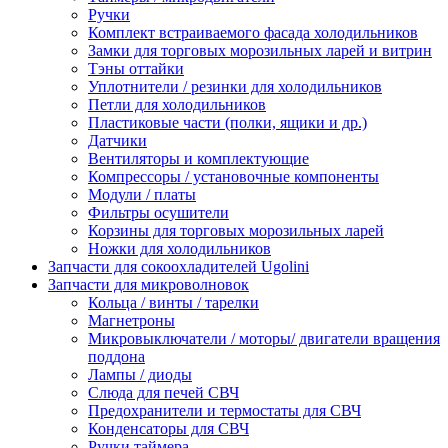
Ручки
Комплект встраиваемого фасада холодильников
Замки для торговых морозильных ларей и витрин
Тэны оттайки
Уплотнители / резинки для холодильников
Петли для холодильников
Пластиковые части (полки, ящики и др.)
Датчики
Вентиляторы и комплектующие
Компрессоры / установочные компоненты
Модули / платы
Фильтры осушители
Корзины для торговых морозильных ларей
Ножки для холодильников
Запчасти для сокоохладителей Ugolini
Запчасти для микроволновок
Кольца / винты / тарелки
Магнетроны
Микровыключатели / моторы/ двигатели вращения
поддона
Лампы / диоды
Слюда для печей СВЧ
Предохранители и термостаты для СВЧ
Конденсаторы для СВЧ
Ручки таймера