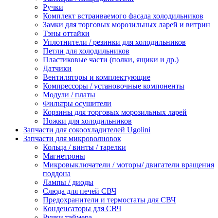
Ручки
Комплект встраиваемого фасада холодильников
Замки для торговых морозильных ларей и витрин
Тэны оттайки
Уплотнители / резинки для холодильников
Петли для холодильников
Пластиковые части (полки, ящики и др.)
Датчики
Вентиляторы и комплектующие
Компрессоры / установочные компоненты
Модули / платы
Фильтры осушители
Корзины для торговых морозильных ларей
Ножки для холодильников
Запчасти для сокоохладителей Ugolini
Запчасти для микроволновок
Кольца / винты / тарелки
Магнетроны
Микровыключатели / моторы/ двигатели вращения
поддона
Лампы / диоды
Слюда для печей СВЧ
Предохранители и термостаты для СВЧ
Конденсаторы для СВЧ
Ручки таймера