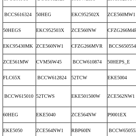
BCCS616324
50HEG
EKC952502X
ZCE560MW1
50HEGS
EKC952503X
ZCE560NW
CFZG266M4
EKC95430MK
ZCE560NW1
CFZG266MVR
BCCS650554
ZCE561MW
CVM56W45
BCCW610874
50HEPS_E
FLC65X
BCCW612824
52TCW
EKE5004
BCCW615010
52TCWS
EKE501500W
ZCE562NW1
60HEG
EKE5040
ZCE564NW
P9001EX
EKE5050
ZCE564NW1
RBP60IN
BCCW65055