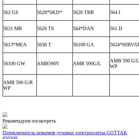
562 GS
5628*SKD*
5626 TBR
564 I
5631 MR
5626 TS
564*DAN
561 D
5613*MEA
5636 T
56100 GA
5624*HIRVA
AMB 590 G/L
56100 GW
AMB590V
AMB 590G/L
WP
AMB 590 G/R
WP
Рекомендуем посмотреть
Переключатель режимов духовки электроплиты GOTTAK
850509