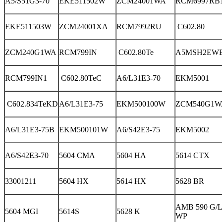
A5/S51G3-70
EKE511502W
ZCM24001WA
RCM6997RB
EKE511503W
ZCM24001XA
RCM7992RU
C602.80
ZCM240G1WA
RCM799IN
C602.80Te
A5MSH2EW
RCM799IN1
C602.80TeC
A6/L31E3-70
EKM5001
C602.834TeKD
A6/L31E3-75
EKM500100W
ZCM540G1W
A6/L31E3-75B
EKM500101W
A6/S42E3-75
EKM5002
A6/S42E3-70
5604 CMA
5604 HA
5614 CTX
33001211
5604 HX
5614 HX
5628 BR
AMB 590 G/L
5604 MGI
5614S
5628 K
WP