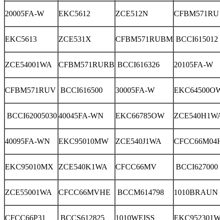
20005FA-W
EKC5612
ZCE512N
CFBM571RU
EKC5613
ZCE531X
CFBM571RUBM
BCCI615012
ZCE54001WA
CFBM571RURB
BCCI616326
20105FA-W
CFBM571RUV
BCCI616500
30005FA-W
EKC64500O
BCCI62005030
40045FA-WN
EKC66785OW
ZCE540H1W
40095FA-WN
EKC95010MW
ZCE540J1WA
CFCC66M04
EKC95010MX
ZCE540K1WA
CFCC66MV
BCCI627000
ZCE55001WA
CFCC66MVHE
BCCM614798
1010BRAUN
CFCC66P31
BCCS612825
1010WEISS
EKC952301