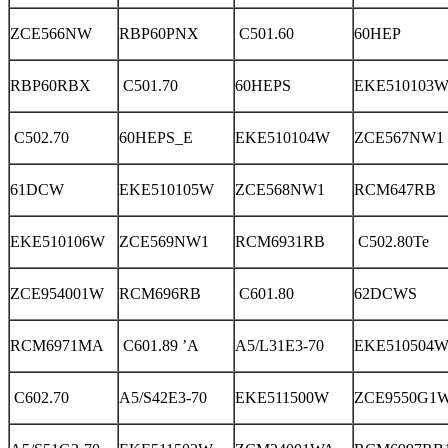
ZCE566NW
RBP60PNX
C501.60
60HEP
RBP60RBX
C501.70
60HEPS
EKE510103
C502.70
60HEPS_E
EKE510104W
ZCE567NW1
61DCW
EKE510105W
ZCE568NW1
RCM647RB
EKE510106W
ZCE569NW1
RCM6931RB
C502.80Te
ZCE954001W
RCM696RB
C601.80
62DCWS
RCM6971MA
C601.89 ’A
A5/L31E3-70
EKE510504
C602.70
A5/S42E3-70
EKE511500W
ZCE9550G1