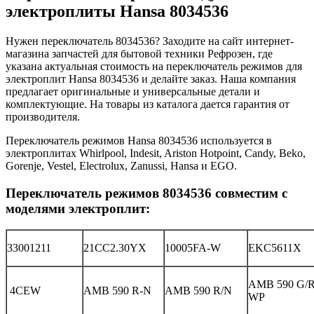
электроплиты Hansa 8034536
Нужен переключатель 8034536? Заходите на сайт интернет-
магазина запчастей для бытовой техники Рефрозен, где
указана актуальная стоимость на переключатель режимов для
электроплит Hansa 8034536 и делайте заказ. Наша компания
предлагает оригинальные и универсальные детали и
комплектующие. На товары из каталога дается гарантия от
производителя.
Переключатель режимов Hansa 8034536 используется в
электроплитах Whirlpool, Indesit, Ariston Hotpoint, Candy, Beko,
Gorenje, Vestel, Electrolux, Zanussi, Hansa и EGO.
Переключатель режимов 8034536 совместим с
моделями электроплит:
33001211
21CC2.30YX
10005FA-W
EKC5611X
AMB 590 G/
4CEW
AMB 590 R-N
AMB 590 R/N
WP