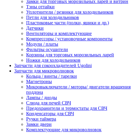
Замки для торговых морозильных ларей и витрин
Тэны оттайки
Уплотнители / резинки для холодильников
Петли для холодильников
Пластиковые части (полки, ящики и др.)
Датчики
Вентиляторы и комплектующие
Компрессоры / установочные компоненты
Модули / платы
Фильтры осушители
Корзины для торговых морозильных ларей
Ножки для холодильников
Запчасти для сокоохладителей Ugolini
Запчасти для микроволновок
Кольца / винты / тарелки
Магнетроны
Микровыключатели / моторы/ двигатели вращения
поддона
Лампы / диоды
Слюда для печей СВЧ
Предохранители и термостаты для СВЧ
Конденсаторы для СВЧ
Ручки таймера
Замки двери
Комплектующие для микроволновок