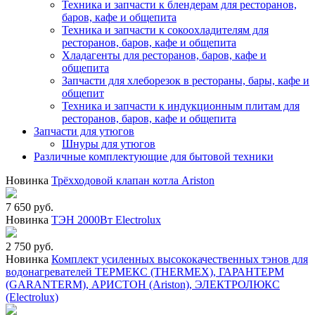
Техника и запчасти к блендерам для ресторанов,
баров, кафе и общепита
Техника и запчасти к сокоохладителям для
ресторанов, баров, кафе и общепита
Хладагенты для ресторанов, баров, кафе и
общепита
Запчасти для хлеборезок в рестораны, бары, кафе и
общепит
Техника и запчасти к индукционным плитам для
ресторанов, баров, кафе и общепита
Запчасти для утюгов
Шнуры для утюгов
Различные комплектующие для бытовой техники
Новинка
Трёхходовой клапан котла Ariston
7 650 руб.
Новинка
ТЭН 2000Вт Electrolux
2 750 руб.
Новинка
Комплект усиленных высококачественных тэнов для
водонагревателей ТЕРМЕКС (THERMEX), ГАРАНТЕРМ
(GARANTERM), АРИСТОН (Ariston), ЭЛЕКТРОЛЮКС
(Electrolux)