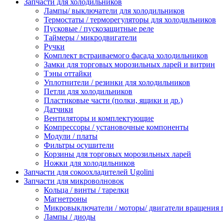
Запчасти для холодильников
Лампы/ выключатели для холодильников
Термостаты / терморегуляторы для холодильников
Пусковые / пускозащитные реле
Таймеры / микродвигатели
Ручки
Комплект встраиваемого фасада холодильников
Замки для торговых морозильных ларей и витрин
Тэны оттайки
Уплотнители / резинки для холодильников
Петли для холодильников
Пластиковые части (полки, ящики и др.)
Датчики
Вентиляторы и комплектующие
Компрессоры / установочные компоненты
Модули / платы
Фильтры осушители
Корзины для торговых морозильных ларей
Ножки для холодильников
Запчасти для сокоохладителей Ugolini
Запчасти для микроволновок
Кольца / винты / тарелки
Магнетроны
Микровыключатели / моторы/ двигатели вращения 
Лампы / диоды