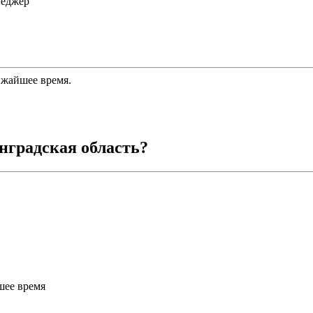
неджер
ижайшее время.
нградская область
?
шее время