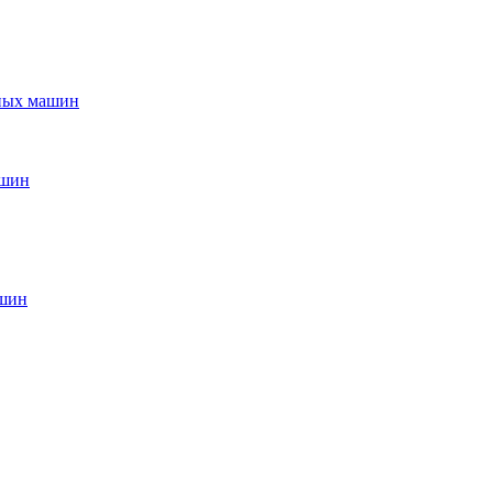
ьных машин
ашин
ашин