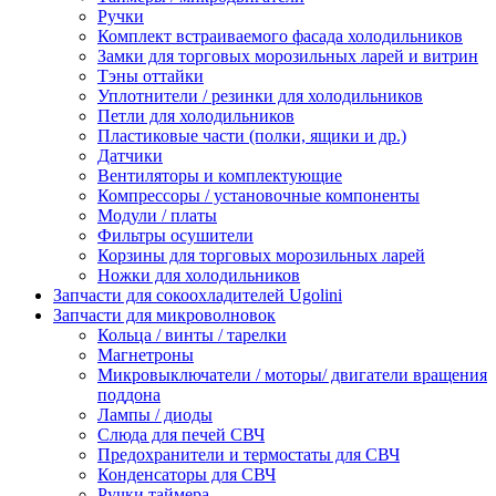
Ручки
Комплект встраиваемого фасада холодильников
Замки для торговых морозильных ларей и витрин
Тэны оттайки
Уплотнители / резинки для холодильников
Петли для холодильников
Пластиковые части (полки, ящики и др.)
Датчики
Вентиляторы и комплектующие
Компрессоры / установочные компоненты
Модули / платы
Фильтры осушители
Корзины для торговых морозильных ларей
Ножки для холодильников
Запчасти для сокоохладителей Ugolini
Запчасти для микроволновок
Кольца / винты / тарелки
Магнетроны
Микровыключатели / моторы/ двигатели вращения
поддона
Лампы / диоды
Слюда для печей СВЧ
Предохранители и термостаты для СВЧ
Конденсаторы для СВЧ
Ручки таймера