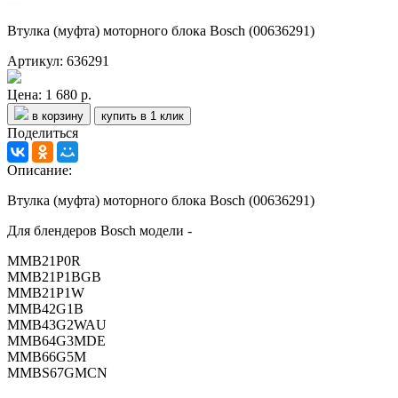
Втулка (муфта) моторного блока Bosch (00636291)
Артикул: 636291
Цена:
1 680 р.
в корзину
купить в 1 клик
Поделиться
Описание:
Втулка (муфта) моторного блока Bosch (00636291)
Для блендеров Bosch модели -
MMB21P0R
MMB21P1BGB
MMB21P1W
MMB42G1B
MMB43G2WAU
MMB64G3MDE
MMB66G5M
MMBS67GMCN