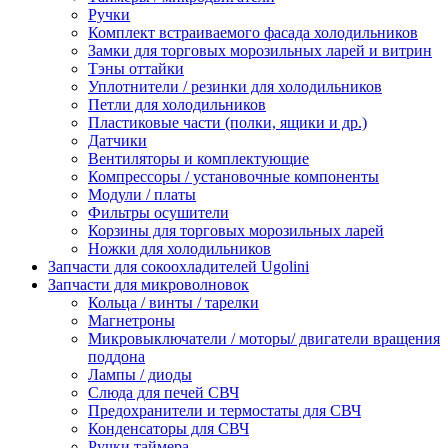
Ручки
Комплект встраиваемого фасада холодильников
Замки для торговых морозильных ларей и витрин
Тэны оттайки
Уплотнители / резинки для холодильников
Петли для холодильников
Пластиковые части (полки, ящики и др.)
Датчики
Вентиляторы и комплектующие
Компрессоры / установочные компоненты
Модули / платы
Фильтры осушители
Корзины для торговых морозильных ларей
Ножки для холодильников
Запчасти для сокоохладителей Ugolini
Запчасти для микроволновок
Кольца / винты / тарелки
Магнетроны
Микровыключатели / моторы/ двигатели вращения
поддона
Лампы / диоды
Слюда для печей СВЧ
Предохранители и термостаты для СВЧ
Конденсаторы для СВЧ
Ручки таймера