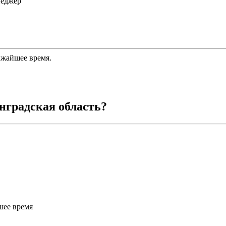
неджер
ижайшее время.
нградская область
?
шее время