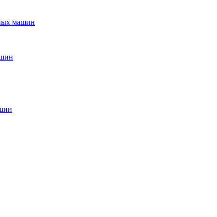
ьных машин
ашин
ашин