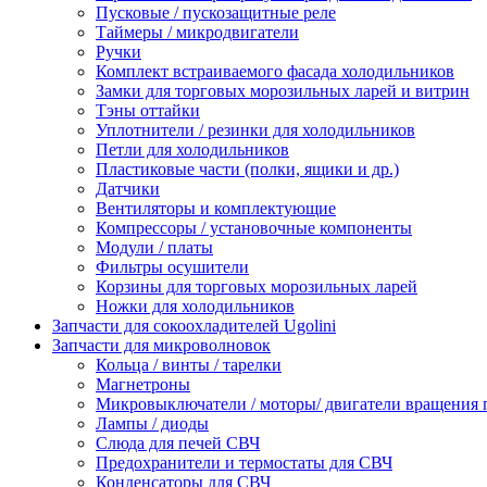
Пусковые / пускозащитные реле
Таймеры / микродвигатели
Ручки
Комплект встраиваемого фасада холодильников
Замки для торговых морозильных ларей и витрин
Тэны оттайки
Уплотнители / резинки для холодильников
Петли для холодильников
Пластиковые части (полки, ящики и др.)
Датчики
Вентиляторы и комплектующие
Компрессоры / установочные компоненты
Модули / платы
Фильтры осушители
Корзины для торговых морозильных ларей
Ножки для холодильников
Запчасти для сокоохладителей Ugolini
Запчасти для микроволновок
Кольца / винты / тарелки
Магнетроны
Микровыключатели / моторы/ двигатели вращения 
Лампы / диоды
Слюда для печей СВЧ
Предохранители и термостаты для СВЧ
Конденсаторы для СВЧ