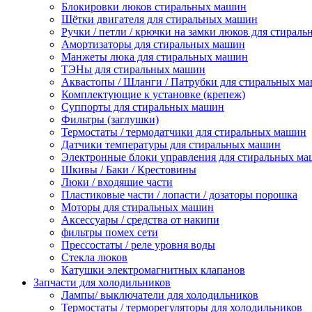
Блокировки люков стиральных машин
Щётки двигателя для стиральных машин
Ручки / петли / крючки на замки люков для стирал
Амортизаторы для стиральных машин
Манжеты люка для стиральных машин
ТЭНы для стиральных машин
Аквастопы / Шланги / Патрубки для стиральных м
Комплектующие к установке (крепеж)
Суппорты для стиральных машин
Фильтры (заглушки)
Термостаты / термодатчики для стиральных машин
Датчики температуры для стиральных машин
Электронные блоки управления для стиральных м
Шкивы / Баки / Крестовины
Люки / входящие части
Пластиковые части / лопасти / дозаторы порошка
Моторы для стиральных машин
Аксессуары / средства от накипи
фильтры помех сети
Прессостаты / реле уровня воды
Стекла люков
Катушки электромагнитных клапанов
Запчасти для холодильников
Лампы/ выключатели для холодильников
Термостаты / терморегуляторы для холодильников