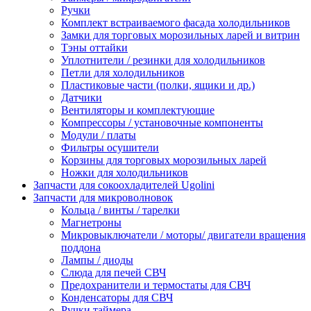
Ручки
Комплект встраиваемого фасада холодильников
Замки для торговых морозильных ларей и витрин
Тэны оттайки
Уплотнители / резинки для холодильников
Петли для холодильников
Пластиковые части (полки, ящики и др.)
Датчики
Вентиляторы и комплектующие
Компрессоры / установочные компоненты
Модули / платы
Фильтры осушители
Корзины для торговых морозильных ларей
Ножки для холодильников
Запчасти для сокоохладителей Ugolini
Запчасти для микроволновок
Кольца / винты / тарелки
Магнетроны
Микровыключатели / моторы/ двигатели вращения
поддона
Лампы / диоды
Слюда для печей СВЧ
Предохранители и термостаты для СВЧ
Конденсаторы для СВЧ
Ручки таймера