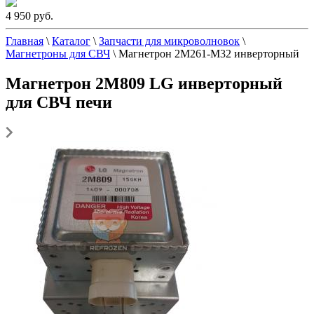
4 950 руб.
Главная
\
Каталог
\
Запчасти для микроволновок
\
Магнетроны для СВЧ
\
Магнетрон 2M261-M32 инверторный
Магнетрон 2M809 LG инверторный
для СВЧ печи