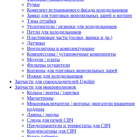
Ручки
Комплект встраиваемого фасада холодильников
Замки для торговых морозильных ларей и витрин
Тэны оттайки
Уплотнители / резинки для холодильников
Петли для холодильников
Пластиковые части (полки, ящики и др.)
Датчики
Вентиляторы и комплектующие
Компрессоры / установочные компоненты
Модули / платы
Фильтры осушители
Корзины для торговых морозильных ларей
Ножки для холодильников
Запчасти для сокоохладителей Ugolini
Запчасти для микроволновок
Кольца / винты / тарелки
Магнетроны
Микровыключатели / моторы/ двигатели вращения
поддона
Лампы / диоды
Слюда для печей СВЧ
Предохранители и термостаты для СВЧ
Конденсаторы для СВЧ
Ручки таймера