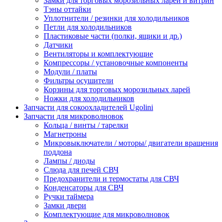
Замки для торговых морозильных ларей и витрин
Тэны оттайки
Уплотнители / резинки для холодильников
Петли для холодильников
Пластиковые части (полки, ящики и др.)
Датчики
Вентиляторы и комплектующие
Компрессоры / установочные компоненты
Модули / платы
Фильтры осушители
Корзины для торговых морозильных ларей
Ножки для холодильников
Запчасти для сокоохладителей Ugolini
Запчасти для микроволновок
Кольца / винты / тарелки
Магнетроны
Микровыключатели / моторы/ двигатели вращения
поддона
Лампы / диоды
Слюда для печей СВЧ
Предохранители и термостаты для СВЧ
Конденсаторы для СВЧ
Ручки таймера
Замки двери
Комплектующие для микроволновок