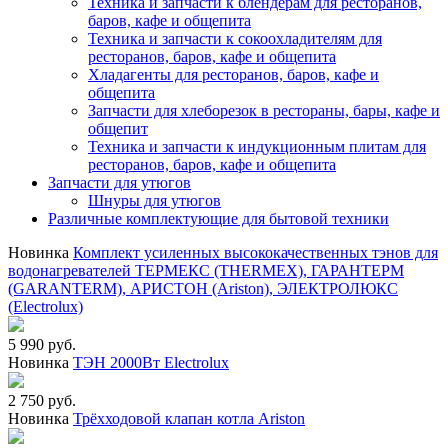
Техника и запчасти к блендерам для ресторанов,
баров, кафе и общепита
Техника и запчасти к сокоохладителям для
ресторанов, баров, кафе и общепита
Хладагенты для ресторанов, баров, кафе и
общепита
Запчасти для хлеборезок в рестораны, бары, кафе и
общепит
Техника и запчасти к индукционным плитам для
ресторанов, баров, кафе и общепита
Запчасти для утюгов
Шнуры для утюгов
Различные комплектующие для бытовой техники
Новинка
Комплект усиленных высококачественных тэнов для
водонагревателей ТЕРМЕКС (THERMEX), ГАРАНТЕРМ
(GARANTERM), АРИСТОН (Ariston), ЭЛЕКТРОЛЮКС
(Electrolux)
5 990 руб.
Новинка
ТЭН 2000Вт Electrolux
2 750 руб.
Новинка
Трёхходовой клапан котла Ariston