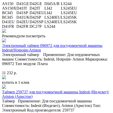
AS150
D41GE
D42GE
DI45A/B
LS244
AS150X
D41IT
D42IT
LI42
LS245EU
BCI45
D41SP
D42SEU
LI42
LS245EU
BCI45
D41UK
D42SP
LS240EU
LS245SK
D41EU
D42EU
D42SSP
LS240EU
LS245SK
D41FR
D42FR
DC27P
LS244
Рекомендуем посмотреть
Электронный таймер 096972 для посудомоечной машины
Indesit/Hotpoint-Ariston
Электронный таймер Применение: Для поудомоечных
машин Совместимость: Indesit, Hotpoint- Ariston Маркировка:
096972 Тип модуля: Плата
11 232 р.
купить в 1 клик
Таймер 259737 для посудомоечной машины Indesit (Индезит)/
Ariston (Аристон)
Таймер Применение: Для посудомоечной машины
Совместимость: Indesit (Индезит), Ariston (Аристон) Тип:
Электронный Код производителя: 259737