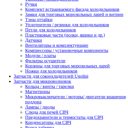
Ручки
Комплект встраиваемого фасада холодильников
Замки для торговых морозильных ларей и витрин
Тэны оттайки
Уплотнители / резинки для холодильников
Петли для холодильников
Пластиковые части (полки, ящики и др.)
Датчики
Вентиляторы и комплектующие
Компрессоры / установочные компоненты
Модули / платы
Фильтры осушители
Корзины для торговых морозильных ларей
Ножки для холодильников
Запчасти для сокоохладителей Ugolini
Запчасти для микроволновок
Кольца / винты / тарелки
Магнетроны
Микровыключатели / моторы/ двигатели вращения
поддона
Лампы / диоды
Слюда для печей СВЧ
Предохранители и термостаты для СВЧ
Конденсаторы для СВЧ
Ручки таймера