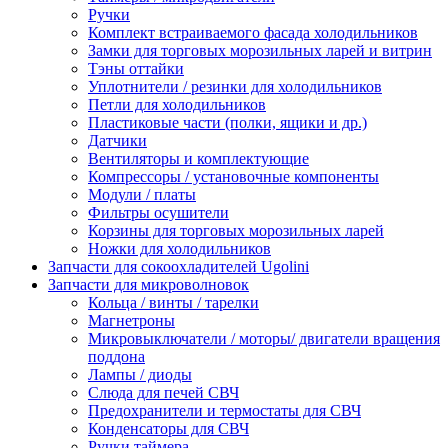
Ручки
Комплект встраиваемого фасада холодильников
Замки для торговых морозильных ларей и витрин
Тэны оттайки
Уплотнители / резинки для холодильников
Петли для холодильников
Пластиковые части (полки, ящики и др.)
Датчики
Вентиляторы и комплектующие
Компрессоры / установочные компоненты
Модули / платы
Фильтры осушители
Корзины для торговых морозильных ларей
Ножки для холодильников
Запчасти для сокоохладителей Ugolini
Запчасти для микроволновок
Кольца / винты / тарелки
Магнетроны
Микровыключатели / моторы/ двигатели вращения
поддона
Лампы / диоды
Слюда для печей СВЧ
Предохранители и термостаты для СВЧ
Конденсаторы для СВЧ
Ручки таймера