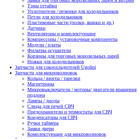
Замки для торговых морозильных ларей и витрин
Тэны оттайки
Уплотнители / резинки для холодильников
Петли для холодильников
Пластиковые части (полки, ящики и др.)
Датчики
Вентиляторы и комплектующие
Компрессоры / установочные компоненты
Модули / платы
Фильтры осушители
Корзины для торговых морозильных ларей
Ножки для холодильников
Запчасти для сокоохладителей Ugolini
Запчасти для микроволновок
Кольца / винты / тарелки
Магнетроны
Микровыключатели / моторы/ двигатели вращения
поддона
Лампы / диоды
Слюда для печей СВЧ
Предохранители и термостаты для СВЧ
Конденсаторы для СВЧ
Ручки таймера
Замки двери
Комплектующие для микроволновок