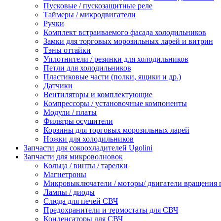
Пусковые / пускозащитные реле
Таймеры / микродвигатели
Ручки
Комплект встраиваемого фасада холодильников
Замки для торговых морозильных ларей и витрин
Тэны оттайки
Уплотнители / резинки для холодильников
Петли для холодильников
Пластиковые части (полки, ящики и др.)
Датчики
Вентиляторы и комплектующие
Компрессоры / установочные компоненты
Модули / платы
Фильтры осушители
Корзины для торговых морозильных ларей
Ножки для холодильников
Запчасти для сокоохладителей Ugolini
Запчасти для микроволновок
Кольца / винты / тарелки
Магнетроны
Микровыключатели / моторы/ двигатели вращения 
Лампы / диоды
Слюда для печей СВЧ
Предохранители и термостаты для СВЧ
Конденсаторы для СВЧ