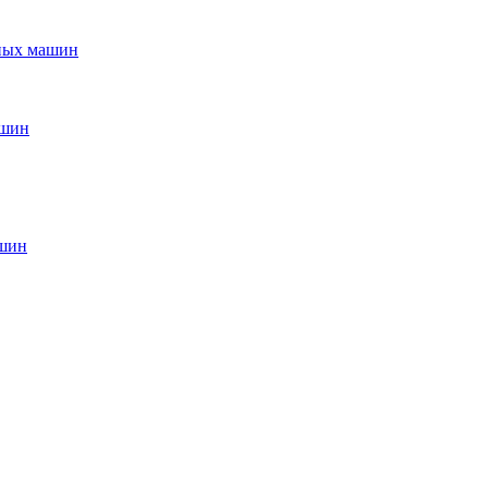
ьных машин
ашин
ашин