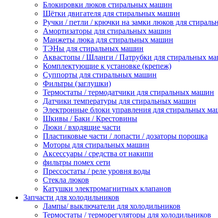
Блокировки люков стиральных машин
Щётки двигателя для стиральных машин
Ручки / петли / крючки на замки люков для стирал
Амортизаторы для стиральных машин
Манжеты люка для стиральных машин
ТЭНы для стиральных машин
Аквастопы / Шланги / Патрубки для стиральных м
Комплектующие к установке (крепеж)
Суппорты для стиральных машин
Фильтры (заглушки)
Термостаты / термодатчики для стиральных машин
Датчики температуры для стиральных машин
Электронные блоки управления для стиральных м
Шкивы / Баки / Крестовины
Люки / входящие части
Пластиковые части / лопасти / дозаторы порошка
Моторы для стиральных машин
Аксессуары / средства от накипи
фильтры помех сети
Прессостаты / реле уровня воды
Стекла люков
Катушки электромагнитных клапанов
Запчасти для холодильников
Лампы/ выключатели для холодильников
Термостаты / терморегуляторы для холодильников