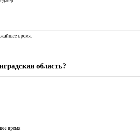
неджер
ижайшее время.
нградская область
?
шее время